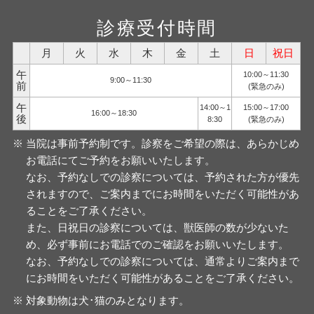
診療受付時間
月
火
水
木
金
土
日
祝日
午
10:00～11:30
9:00～11:30
前
(緊急のみ)
午
14:00～1
15:00～17:00
16:00～18:30
後
8:30
(緊急のみ)
当院は事前予約制です。診察をご希望の際は、あらかじめ
お電話にてご予約をお願いいたします。
なお、予約なしでの診察については、予約された方が優先
されますので、ご案内までにお時間をいただく可能性があ
ることをご了承ください。
また、日祝日の診察については、獣医師の数が少ないた
め、必ず事前にお電話でのご確認をお願いいたします。
なお、予約なしでの診察については、通常よりご案内まで
にお時間をいただく可能性があることをご了承ください。
対象動物は犬･猫のみとなります。